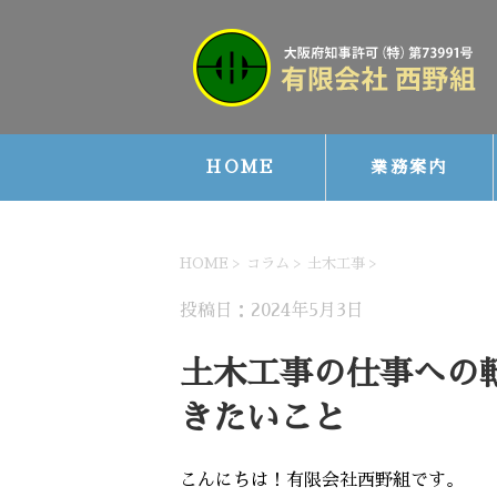
HOME
業務案内
HOME
>
コラム
>
土木工事
>
投稿日：2024年5月3日
土木工事の仕事への
きたいこと
こんにちは！有限会社西野組です。