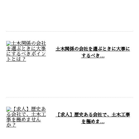
大阪府大東市の有限会社西野組で
は、ただいま新たな仲間を募集し
ております。 今回は転職をご検
討中の方に …
土木関係の会社を選ぶときに大事に
するべき…
大阪府大東市を拠点に公共土木工
事やマンションの基礎工事などを
請け負う有限会社西野組が、求職
者さまに有 …
【求人】歴史ある会社で、土木工事
を極めま…
大阪府大東市の有限会社西野組で
は、ただいま土木工事に携わって