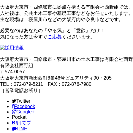
大阪府大東市・四條畷市に拠点を構える有限会社西野組では、
入社後は、公共土木工事や基礎工事などをお任せいたします。
主な現場は、寝屋川市などの大阪府内や奈良市などです。
必要なのはあなたの「やる気」と「意欲」だけ！
気になった方は今すぐ
ご応募
くださいませ。
大阪府大東市・四條畷市・寝屋川市の土木工事は有限会社西野
有限会社西野組
〒574-0057
大阪府大東市新田西町6番46号ピュアリティ90・205
TEL：072-879-5211 FAX：072-876-7980
［営業電話お断り］
Twitter
Facebook
Google+
Pocket
B!
はてブ
LINE